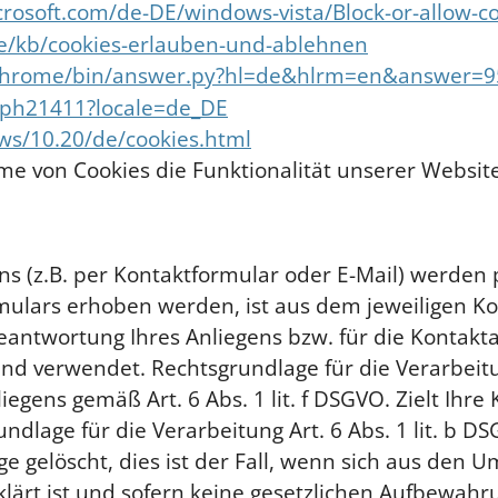
rosoft.com/de-DE/windows-vista/Block-or-allow-c
/de/kb/cookies-erlauben-und-ablehnen
m/chrome/bin/answer.py?hl=de&hlrm=en&answer=
b/ph21411?locale=de_DE
ws/10.20/de/cookies.html
me von Cookies die Funktionalität unserer Websit
 (z.B. per Kontaktformular oder E-Mail) werde
mulars erhoben werden, ist aus dem jeweiligen Kon
eantwortung Ihres Anliegens bzw. für die Konta
nd verwendet. Rechtsgrundlage für die Verarbeitu
egens gemäß Art. 6 Abs. 1 lit. f DSGVO. Zielt Ihre
rundlage für die Verarbeitung Art. 6 Abs. 1 lit. b
e gelöscht, dies ist der Fall, wenn sich aus den
klärt ist und sofern keine gesetzlichen Aufbewahr